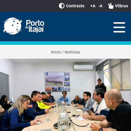
Contraste
+A
-A
Vlibras
Inicio
/
Notícias