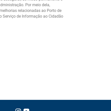
S DE
RESOLUÇÃO QUE
administração. Por meio dela,
ÇÃO
ESTABELECE AS
 melhorias relacionadas ao Porto de
A
CONDIÇÕES DE
do Serviço de Informação ao Cidadão
OPERAÇÃO DO
COMPLEXO PORTUÁRIO
DE ITAJAÍ