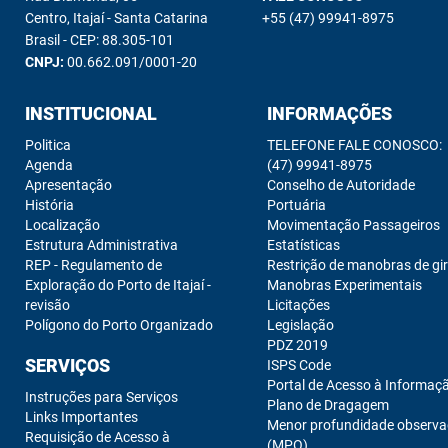
Centro, Itajaí - Santa Catarina
+55 (47) 99941-8975
Brasil - CEP: 88.305-101
CNPJ:
00.662.091/0001-20
INSTITUCIONAL
INFORMAÇÕES
Politica
TELEFONE FALE CONOSCO:
Agenda
(47) 99941-8975
Apresentação
Conselho de Autoridade
História
Portuária
Localização
Movimentação Passageiros
Estrutura Administrativa
Estatísticas
REP - Regulamento de
Restrição de manobras de gi
Exploração do Porto de Itajaí -
Manobras Experimentais
revisão
Licitações
Polígono do Porto Organizado
Legislação
PDZ 2019
SERVIÇOS
ISPS Code
Portal de Acesso à Informaç
Instruções para Serviços
Plano de Dragagem
Links Importantes
Menor profundidade observ
Requisição de Acesso à
(MPO)