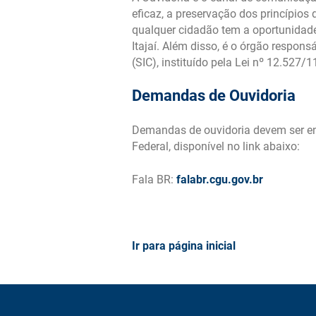
INFRAESTRUTURA
PERFIL DAS OP
eficaz, a preservação dos princípios
LOGÍSTICA
qualquer cidadão tem a oportunidade 
Itajaí. Além disso, é o órgão resp
AVISO: RECINTO
CARTILHA DE 
(SIC), instituído pela Lei nº 12.527
ALFANDEGADO -
AOS ASSÉDIOS
SISCOMEX
Demandas de Ouvidoria
Demandas de ouvidoria devem ser e
Federal, disponível no link abaixo:
Fala BR:
falabr.cgu.gov.br
Ir para página inicial