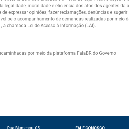
ERAÇÕES
TERMINAL DE CRUZEIROS
CONTRATO
 da legalidade, moralidade e eficiência dos atos dos agentes da 
EXPLORA
de expressar opiniões, fazer reclamações, denúncias e sugerir
PORTUÁRI
onsável pelo acompanhamento de demandas realizadas por meio 
COMBATE
/11, a chamada Lei de Acesso à Informação (LAI).
ncaminhadas por meio da plataforma FalaBR do Governo
Rua Blumenau, 05
FALE CONOSCO