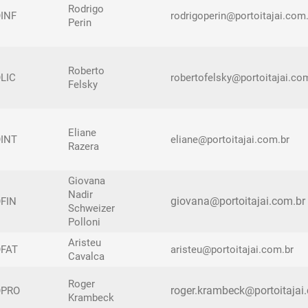
Rodrigo
INF
rodrigoperin@portoitajai.com
Perin
Roberto
LIC
robertofelsky@portoitajai.co
Felsky
Eliane
INT
eliane@portoitajai.com.br
Razera
Giovana
Nadir
giovana@portoitajai.com.br
FIN
Schweizer
Polloni
Aristeu
FAT
aristeu@portoitajai.com.br
Cavalca
Roger
roger.krambeck@portoitajai
OPRO
Krambeck