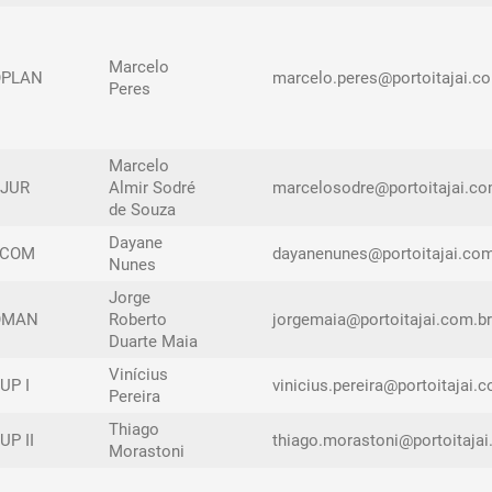
Marcelo
OPLAN
marcelo.peres@portoitajai.c
Peres
Marcelo
JUR
Almir Sodré
marcelosodre@portoitajai.co
de Souza
Dayane
ECOM
dayanenunes@portoitajai.com
Nunes
Jorge
OMAN
Roberto
jorgemaia@portoitajai.com.br
Duarte Maia
Vinícius
UP I
vinicius.pereira@portoitajai.
Pereira
Thiago
UP II
thiago.morastoni@portoitajai
Morastoni