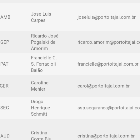
Jose Luis
OAMB
joseluis@portoitajai.com.br
Carpes
Ricardo José
OGEP
Pogalski de
ricardo.amorim@portoitajai.
Amorim
Francielle C.
PAT
S. Ferracioli
francielle@portoitajai.com.br
Baião
Caroline
GER
carol@portoitajai.com.br
Mehler
Diogo
OSEG
Henrique
ssp.seguranca@portoitajai.c
Schmitt
Cristina
OAUD
cristina@portoitajai.com.br
Costa Biu