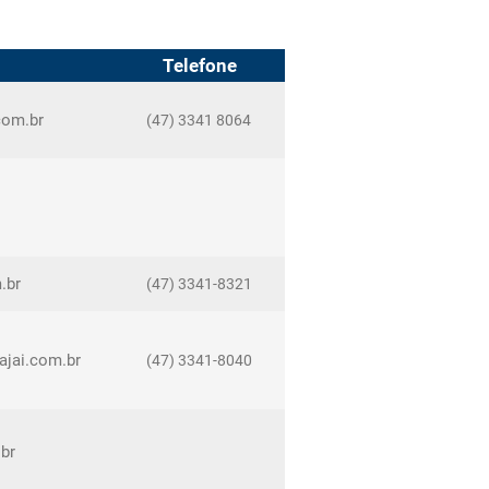
S DE
RESOLUÇÃO QUE
ÇÃO
ESTABELECE AS
A
CONDIÇÕES DE
Telefone
OPERAÇÃO DO
COMPLEXO PORTUÁRIO
com.br
(47) 3341 8064
DE ITAJAÍ
.br
(47) 3341-8321
jai.com.br
(47) 3341-8040
br