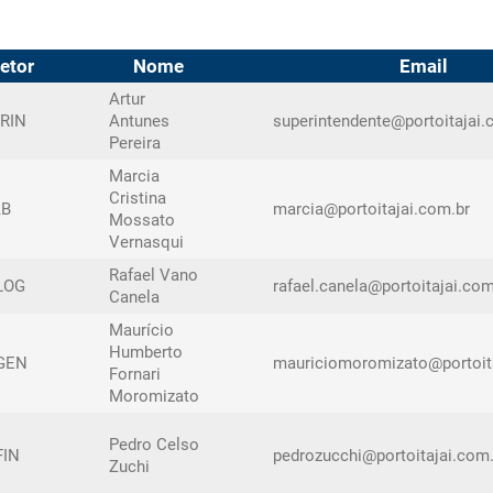
ERAÇÕES
TERMINAL DE CRUZEIROS
CONTRATO
EXPLORA
PORTUÁRI
etor
Nome
Email
COMBATE
Artur
RIN
Antunes
superintendente@portoitajai.
Pereira
Marcia
Cristina
AB
marcia@portoitajai.com.br
Mossato
Vernasqui
Rafael Vano
LOG
rafael.canela@portoitajai.com
Canela
Maurício
Humberto
GEN
mauriciomoromizato@portoita
Fornari
Moromizato
Pedro Celso
FIN
pedrozucchi@portoitajai.com.
Zuchi