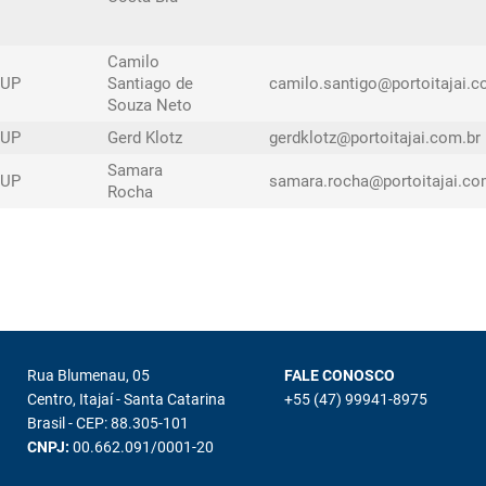
Camilo
UP
Santiago de
camilo.santigo@portoitajai.c
Souza Neto
UP
Gerd Klotz
gerdklotz@portoitajai.com.br
Samara
UP
samara.rocha@portoitajai.co
Rocha
Rua Blumenau, 05
FALE CONOSCO
Centro, Itajaí - Santa Catarina
+55 (47) 99941-8975
Brasil - CEP: 88.305-101
CNPJ:
00.662.091/0001-20