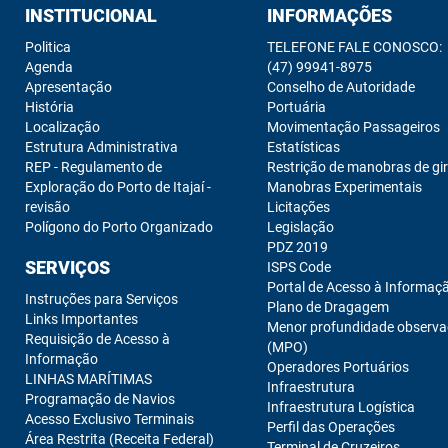
INSTITUCIONAL
INFORMAÇÕES
Politica
TELEFONE FALE CONOSCO:
Agenda
(47) 99941-8975
Apresentação
Conselho de Autoridade
História
Portuária
Localização
Movimentação Passageiros
Estrutura Administrativa
Estatísticas
REP - Regulamento de
Restrição de manobras de gi
Exploração do Porto de Itajaí -
Manobras Experimentais
revisão
Licitações
Polígono do Porto Organizado
Legislação
PDZ 2019
SERVIÇOS
ISPS Code
Portal de Acesso à Informaç
Instruções para Serviços
Plano de Dragagem
Links Importantes
Menor profundidade observ
Requisição de Acesso à
(MPO)
Informação
Operadores Portuários
LINHAS MARÍTIMAS
Infraestrutura
Programação de Navios
Infraestrutura Logística
Acesso Exclusivo Terminais
Perfil das Operações
Área Restrita (Receita Federal)
Terminal de Cruzeiros