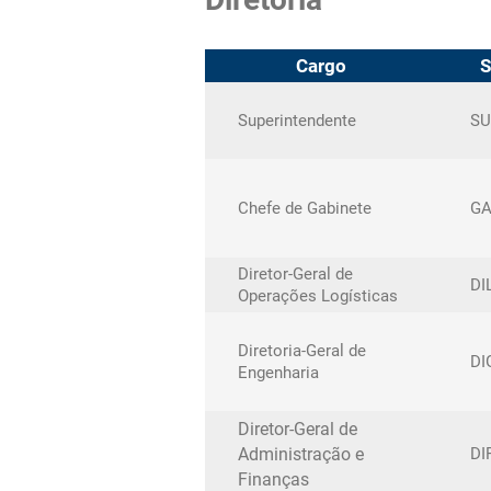
INFRAESTRUTURA
PERFIL DAS OP
LOGÍSTICA
Cargo
S
AVISO: RECINTO
CARTILHA DE 
ALFANDEGADO -
AOS ASSÉDIOS
Superintendente
SU
SISCOMEX
Chefe de Gabinete
G
Diretor-Geral de
DI
Operações Logísticas
Diretoria-Geral de
DI
Engenharia
Diretor-Geral de
Administração e
DI
Finanças