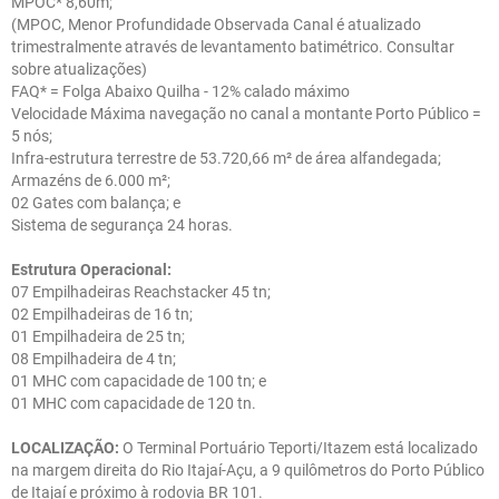
MPOC* 8,60m;
(MPOC, Menor Profundidade Observada Canal é atualizado
trimestralmente através de levantamento batimétrico. Consultar
sobre atualizações)
FAQ* = Folga Abaixo Quilha - 12% calado máximo
Velocidade Máxima navegação no canal a montante Porto Público =
5 nós;
Infra-estrutura terrestre de 53.720,66 m² de área alfandegada;
Armazéns de 6.000 m²;
02 Gates com balança; e
Sistema de segurança 24 horas.
Estrutura Operacional:
07 Empilhadeiras Reachstacker 45 tn;
02 Empilhadeiras de 16 tn;
01 Empilhadeira de 25 tn;
08 Empilhadeira de 4 tn;
01 MHC com capacidade de 100 tn; e
01 MHC com capacidade de 120 tn.
LOCALIZAÇÃO:
O Terminal Portuário Teporti/Itazem está localizado
na margem direita do Rio Itajaí-Açu, a 9 quilômetros do Porto Público
de Itajaí e próximo à rodovia BR 101.