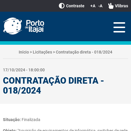
Contraste
+A
-A
Vlibras
Início
>
Licitações
>
Contratação direta - 018/2024
17/10/2024 - 18:00:00
CONTRATAÇÃO DIRETA -
018/2024
Situação:
Finalizada
Objeto:
"Aquisição de equipamentos de informática, switches de rede