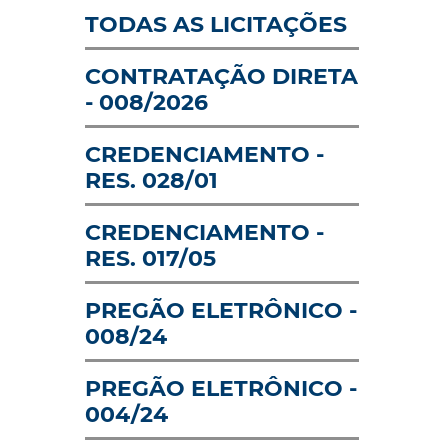
INFRAESTRUTURA
PERFIL DAS OP
TODAS AS LICITAÇÕES
LOGÍSTICA
CONTRATAÇÃO DIRETA
AVISO: RECINTO
CARTILHA DE 
ALFANDEGADO -
- 008/2026
AOS ASSÉDIOS
SISCOMEX
CREDENCIAMENTO -
RES. 028/01
CREDENCIAMENTO -
RES. 017/05
PREGÃO ELETRÔNICO -
008/24
PREGÃO ELETRÔNICO -
004/24