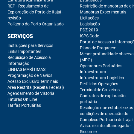
Estrutura Administrativa
Estatísticas
REP - Regulamento de
Restrição de manobras de gi
Exploração do Porto de Itajaí -
Manobras Experimentais
revisão
Licitações
Polígono do Porto Organizado
Legislação
PDZ 2019
SERVIÇOS
ISPS Code
Portal de Acesso à Informaç
Instruções para Serviços
Plano de Dragagem
Links Importantes
Menor profundidade observ
Requisição de Acesso à
(MPO)
Informação
Operadores Portuários
LINHAS MARÍTIMAS
Infraestrutura
Programação de Navios
Infraestrutura Logística
Acesso Exclusivo Terminais
Perfil das Operações
Área Restrita (Receita Federal)
Terminal de Cruzeiros
Agendamento de Vistoria
Contratos de exploração
Faturas On Line
portuária
Tarifas Portuárias
Resolução que estabelece as
condições de operação do
Complexo Portuário de Itajaí
Aviso: recinto alfandegado -
Siscomex