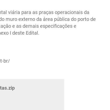
S DE
RESOLUÇÃO QUE
ÇÃO
ESTABELECE AS
tal viária para as praças operacionais da
A
CONDIÇÕES DE
OPERAÇÃO DO
 do muro externo da área pública do porto de
COMPLEXO PORTUÁRIO
itação e as demais especificações e
DE ITAJAÍ
xo I deste Edital.
t-br/
tas.zip