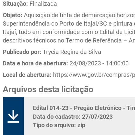
ERAÇÕES
TERMINAL DE CRUZEIROS
CONTRATO
Situação:
Finalizada
EXPLORA
Objeto:
Aquisição de tinta de demarcação horizon
PORTUÁRI
Superintendência do Porto de Itajaí/SC e pintura
COMBATE
Itajaí, tudo em conformidade com o Edital de Lic
descritivos técnicos no Termo de Referência – Ane
Publicado por:
Trycia Regina da Silva
Data e hora de abertura:
24/08/2023 - 14:00:00
Local de abertura:
https://www.gov.br/compras/p
Arquivos desta licitação
Edital 014-23 - Pregão Eletrônico - Tin
Data do cadastro: 27/07/2023
Tipo do arquivo: zip