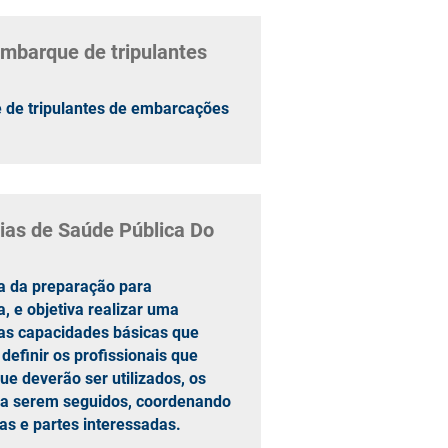
S DE
RESOLUÇÃO QUE
ÇÃO
ESTABELECE AS
mbarque de tripulantes
A
CONDIÇÕES DE
OPERAÇÃO DO
COMPLEXO PORTUÁRIO
de tripulantes de embarcações
DE ITAJAÍ
ias de Saúde Pública Do
pa da preparação para
 e objetiva realizar uma
 as capacidades básicas que
definir os profissionais que
e deverão ser utilizados, os
 a serem seguidos, coordenando
das e partes interessadas.