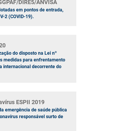
/GGPAF/DIRE5/ANVISA
dotadas em pontos de entrada,
oV-2 (COVID-19).
020
ação do disposto na Lei nº
 as medidas para enfrentamento
 internacional decorrente do
avírus ESPII 2019
da emergência de saúde pública
ronavírus responsável surto de